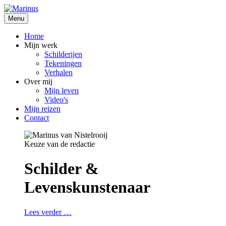
Menu
Home
Mijn werk
Schilderijen
Tekeningen
Verhalen
Over mij
Mijn leven
Video's
Mijn reizen
Contact
Keuze van de redactie
Schilder &
Levenskunstenaar
Lees verder …